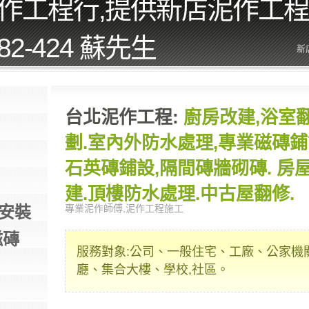
作工程行,提供新店泥作工
282-424 蘇先生
新
台北泥作工程:
廚房改建,浴室
劃.室內外防水處理,專業磁磚鋪
石英磚鋪設,隔間磚牆砌磚. 房
建.頂樓防水處理.中古屋翻修.
安裝
專業泥作師傅,泥作工程施工
磁磚
服務對象:公司、一般住宅、工廠、公家機
廳、集合大樓、學校,社區。