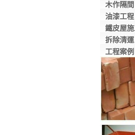
木作隔間
油漆工程
鐵皮屋施
拆除清運
工程案例