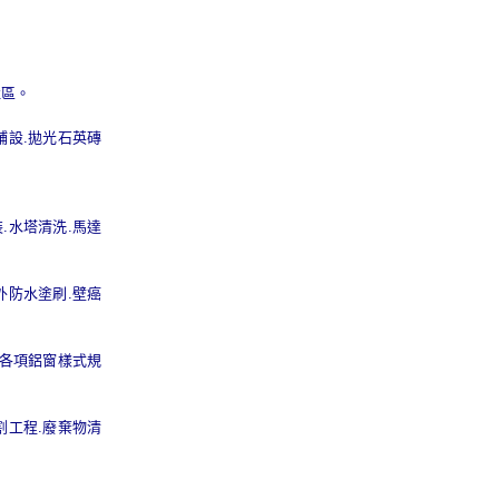
社區。
鋪設.拋光石英磚
.水塔清洗.馬達
外防水塗刷.壁癌
.各項鋁窗樣式規
割工程.廢棄物清