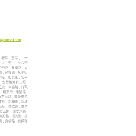
@hotmail.com
碧潭 , 直潭 , 二十
, 中央二街 , 中央八街
中興路 , 五峯路 , 太
路 , 民權路 , 永平街
祥街 , 如意街 , 安平
路 , 安華路泥作工程 ,
立街 , 自強路 , 行政
, 建安街 , 建國路 ,
 頂石厝路 , 博愛街泥
生街 , 新和街 , 新坡
合街 , 僑仁路 , 僑信
僑愛五路 , 僑愛六路 ,
錦秀路 , 環河路 , 檳
街 , 寶橋路 , 寶興路