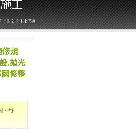
程施工
店泥作,新店土水師傅
翻修規
設.拋光
屋翻修整
關、餐