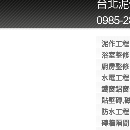
台北泥
0985-
泥作工程
浴室整修
廚房整修
水電工程
鐵窗鋁窗
貼壁磚,
防水工程
磚牆隔間