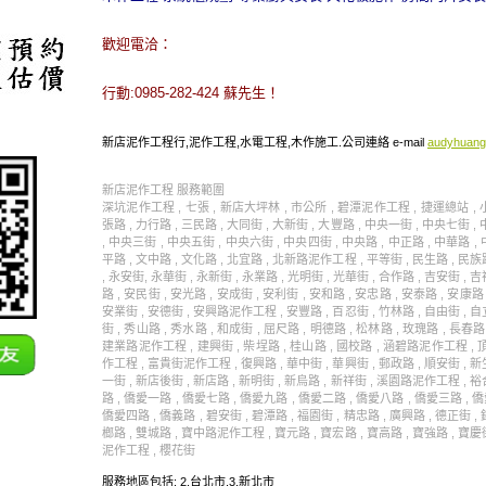
歡迎電洽：
行動:0985-282-424 蘇先生！
新店泥作工程行,泥作工程,水電工程,木作施工.公司連絡 e-mail
audyhuang
新店泥作工程 服務範圍
深坑泥作工程 , 七張 , 新店大坪林 , 市公所 , 碧潭泥作工程 , 捷運總站 , 小
張路 , 力行路 , 三民路 , 大同街 , 大新街 , 大豐路 , 中央一街 , 中央七街 
, 中央三街 , 中央五街 , 中央六街 , 中央四街 , 中央路 , 中正路 , 中華路 , 
平路 , 文中路 , 文化路 , 北宜路 , 北新路泥作工程 , 平等街 , 民生路 , 民族
, 永安街, 永華街 , 永新街 , 永業路 , 光明街 , 光華街 , 合作路 , 吉安街 , 吉
路 , 安民街 , 安光路 , 安成街 , 安利街 , 安和路 , 安忠路 , 安泰路 , 安康
安業街 , 安德街 , 安興路泥作工程 , 安豐路 , 百忍街 , 竹林路 , 自由街 , 自
街 , 秀山路 , 秀水路 , 和成街 , 屈尺路 , 明德路 , 松林路 , 玫瑰路 , 長春路 
建業路泥作工程 , 建興街 , 柴埕路 , 桂山路 , 國校路 , 涵碧路泥作工程 ,
作工程 , 富貴街泥作工程 , 復興路 , 華中街 , 華興街 , 郵政路 , 順安街 , 新
一街 , 新店後街 , 新店路 , 新明街 , 新烏路 , 新祥街 , 溪園路泥作工程 , 裕
路 , 僑愛一路 , 僑愛七路 , 僑愛九路 , 僑愛二路 , 僑愛八路 , 僑愛三路 , 
僑愛四路 , 僑義路 , 碧安街 , 碧潭路 , 福園街 , 精忠路 , 廣興路 , 德正街 , 
榔路 , 雙城路 , 寶中路泥作工程 , 寶元路 , 寶宏路 , 寶高路 , 寶強路 , 寶慶
泥作工程 , 櫻花街
服務地區包括:
2.
台北市
,3.
新北市