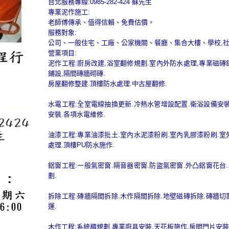
台北服務專線:0985-282-424 蘇先生
專業泥作施工:
老師傅傳承、值得信賴、免費估價。
服務對象:
公司、一般住宅、工廠、公家機關、餐廳、集合大樓、學校,
營業項目:
泥作工程:廚房改建,浴室翻修規劃.室內外防水處理,專業磁磚
鋪設,隔間磚牆砌磚.
房屋翻修整建.頂樓防水處理.中古屋翻修.
水電工程:全室電線抽換更新.冷熱水管增設配置.衛浴設備安裝
安裝.各項水電維修.
油漆工程:專業油漆批土.室內水泥漆粉刷.室內乳膠漆粉刷.室
處理.頂樓PU防水施作.
鋁窗工程:一般氣密窗.隔音器密窗.防盜氣密窗.外凸鋁窗花台
劃.
拆除工程:磚牆隔間拆除.木作隔間拆除.地壁磁磚拆除.磚牆切
運.
木作工程:系統櫃規劃 專業廚具安裝.天花板施作.房間門片安裝