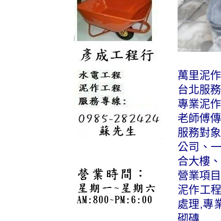
萬里泥作
台北服務專
專業泥作
老師傅傳
服務對象
公司、
合大樓、
營業項目
泥作工程
處理,專
砌磚.