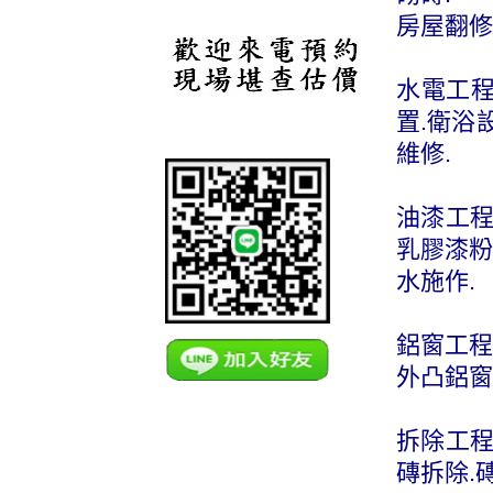
房屋翻修
水電工程
置.衛浴
維修.
油漆工程
乳膠漆粉
水施作.
鋁窗工程
外凸鋁窗
拆除工程
磚拆除.