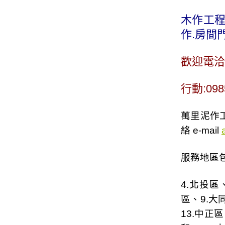
木作工程
作.房間
歡迎電洽
行動:098
萬里泥作工
絡 e-mail
服務地區包
4.
北投區
區
、9.
大
13.
中正區