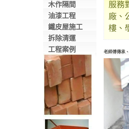
服務
木作隔間
油漆工程
廠、
鐵皮屋施工
樓、
拆除清運
工程案例
老師傅傳承