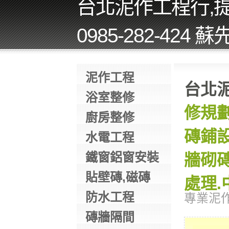
台北泥作工程行,
0985-282-424 
泥作工程
台北
浴室整修
修規劃
廚房整修
磚鋪設
水電工程
鐵窗鋁窗安裝
牆砌磚
貼壁磚,磁磚
處理.
防水工程
專業泥
磚牆隔間