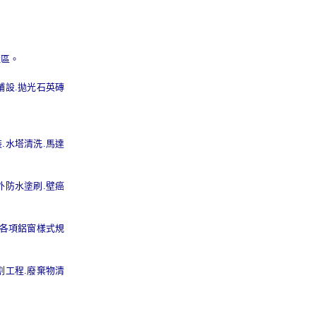
社區。
鋪設.拋光石英磚
.水塔清洗.馬達
外防水塗刷.壁癌
.各項鋁窗樣式規
割工程.廢棄物清