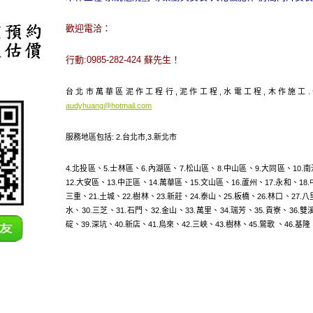
歡迎電洽：
行動:0985-282-424 蘇先生！
台北市萬華區泥作工程行,泥作工程,水電工程,木作施工.公司連
audyhuang@hotmail.com
服務地區包括:
2.
台北市
,3.
新北市
4.
北投區
、5.
士林區
、6.
內湖區
、7.
松山區
、8.
中山區
、9.
大同區
、10.
南
12.
大安區
、13.
中正區
、14.
萬華區
、15.
文山區
、16.
蘆州
、17.
永和
、18.
三重
、21.
土城
、22.
樹林
、23.
新莊
、24.
泰山
、25.
板橋
、26.
林口
、27.
八
水
、30.
三芝
、31.
石門
、32.
金山
、33.
萬里
、34.
瑞芳
、35.
貢寮
、36.
雙
碇
、39.
深坑
、40.
新店
、41.
烏來
、42.
三峽
、43.
樹林
、45.
鶯歌
、46.
基隆