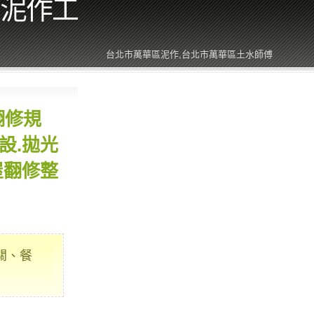
區泥作工
台北市萬華區泥作,台北市萬華區土水師傅
翻修規
設.拋光
屋翻修整
關、餐