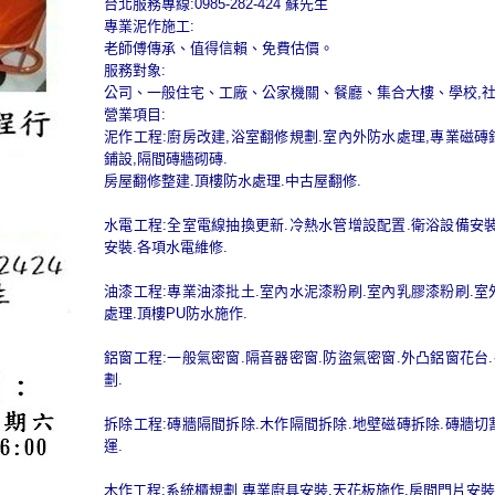
台北服務專線:0985-282-424 蘇先生
專業泥作施工:
老師傅傳承、值得信賴、免費估價。
服務對象:
公司、一般住宅、工廠、公家機關、餐廳、集合大樓、學校,
營業項目:
泥作工程:廚房改建,浴室翻修規劃.室內外防水處理,專業磁磚
鋪設,隔間磚牆砌磚.
房屋翻修整建.頂樓防水處理.中古屋翻修.
水電工程:全室電線抽換更新.冷熱水管增設配置.衛浴設備安裝
安裝.各項水電維修.
油漆工程:專業油漆批土.室內水泥漆粉刷.室內乳膠漆粉刷.室
處理.頂樓PU防水施作.
鋁窗工程:一般氣密窗.隔音器密窗.防盜氣密窗.外凸鋁窗花台
劃.
拆除工程:磚牆隔間拆除.木作隔間拆除.地壁磁磚拆除.磚牆切
運.
木作工程:系統櫃規劃 專業廚具安裝.天花板施作.房間門片安裝