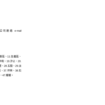
絡 e-mail
港區
、11.
信義區
、
中和
、19.
汐止
、20.
里
、28.
五股
、29.
淡
溪
、37.
坪林
、38.
石
、47.
暖暖
。