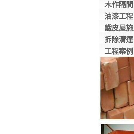
木作隔間
油漆工程
鐵皮屋施
拆除清運
工程案例