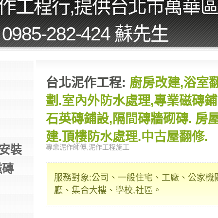
作工程行,提供台北市萬華
985-282-424 蘇先生
台北泥作工程:
廚房改建,浴室
劃.室內外防水處理,專業磁磚鋪
石英磚鋪設,隔間磚牆砌磚. 房
建.頂樓防水處理.中古屋翻修.
安裝
專業泥作師傅,泥作工程施工
磁磚
服務對象:公司、一般住宅、工廠、公家機
廳、集合大樓、學校,社區。