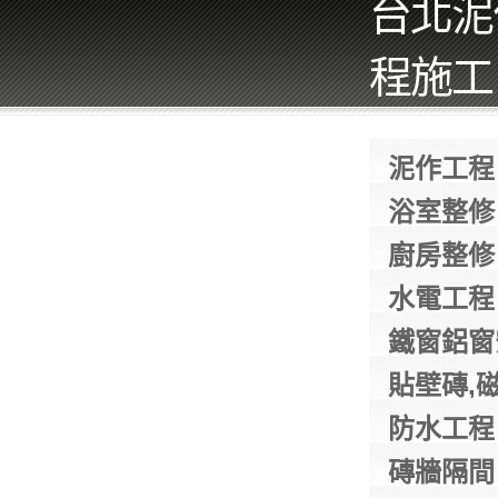
台北泥
程施工 0
泥作工程
浴室整修
廚房整修
水電工程
鐵窗鋁窗
貼壁磚,
防水工程
磚牆隔間