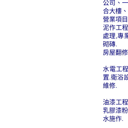
公司、
合大樓、
營業項目
泥作工程
處理,專
砌磚.
房屋翻修
水電工程
置.衛浴
維修.
油漆工程
乳膠漆粉
水施作.