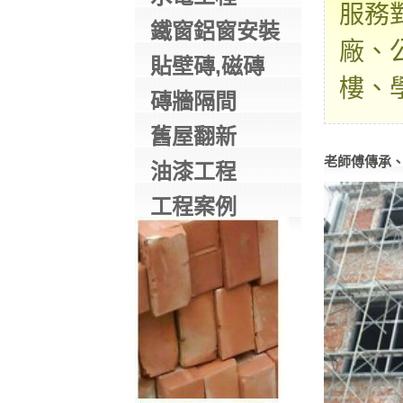
服務
鐵窗鋁窗安裝
廠、
貼壁磚,磁磚
樓、
磚牆隔間
舊屋翻新
老師傅傳承
油漆工程
工程案例