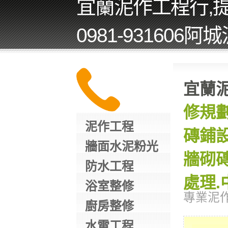
宜蘭泥作工程行,
0981-931606
宜蘭
修規劃
泥作工程
磚鋪設
牆面水泥粉光
牆砌磚
防水工程
處理.
浴室整修
專業泥
廚房整修
水電工程