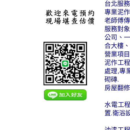
台北服務專
專業泥作
老師傅傳
服務對象
公司、
合大樓、
營業項目
泥作工程
處理,專
砌磚.
房屋翻修
水電工程
置.衛浴
油漆工程