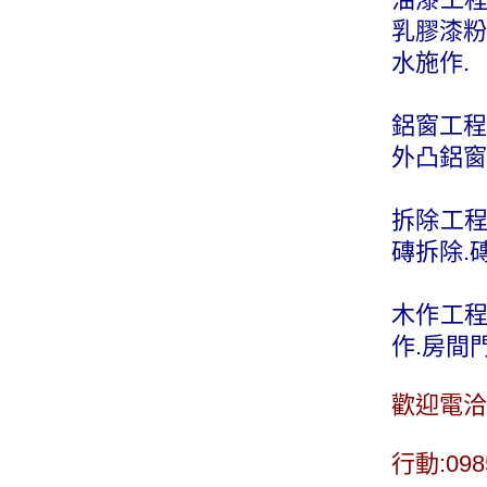
乳膠漆粉
水施作.
鋁窗工程
外凸鋁窗
拆除工程
磚拆除.
木作工程
作.房間
歡迎電洽
行動:098