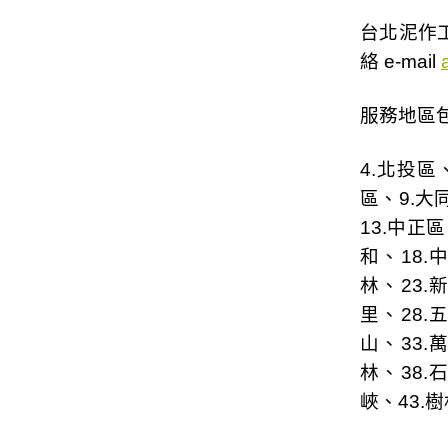
台北泥作工
絡 e-mail
服務地區包
4.
北投區
區
、9.
大
13.
中正區
和
、18.
林
、23.
里
、28.
山
、33.
林
、38.
峽
、43.
樹