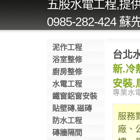
五股水電工程,提
0985-282-424 
泥作工程
台北
浴室整修
新.冷
廚房整修
安裝.
水電工程
專業水
鐵窗鋁窗安裝
貼壁磚,磁磚
服務
防水工程
廠、
磚牆隔間